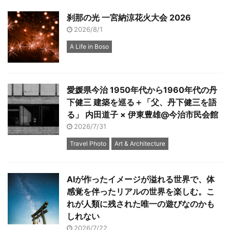
刹那の光 一宮納涼花火大会 2026
2026/8/1
A Life in Boso
愛媛県今治 1950年代から1960年代の丹
下健三 建築を巡る＋「父、丹下健三を語
る」 内田道子 × 伊東豊雄@今治市民会館
2026/7/31
Travel Photo
Art & Architecture
AIが作ったイメージが溢れる世界で、体
感覚を伴ったリアルの世界を楽しむ。こ
れが人類に残された唯一の遊びなのかも
しれない
2026/7/22