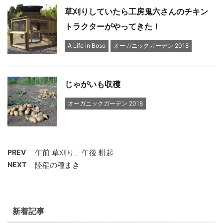
草刈りしていたら工房鬼六さんのチキン
トラクターがやってきた！
A Life in Boso
オーガニックガーデン 2018
じゃがいも収穫
オーガニックガーデン 2018
PREV
午前 草刈り、午後 耕起
NEXT
陸稲の種まき
新着記事