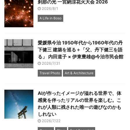
刹那の光 一宮納涼花火大会 2026
2026/8/1
A Life in Boso
愛媛県今治 1950年代から1960年代の丹
下健三 建築を巡る＋「父、丹下健三を語
る」 内田道子 × 伊東豊雄@今治市民会館
2026/7/31
Travel Photo
Art & Architecture
AIが作ったイメージが溢れる世界で、体
感覚を伴ったリアルの世界を楽しむ。こ
れが人類に残された唯一の遊びなのかも
しれない
2026/7/22