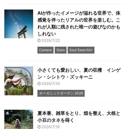
AIが作ったイメージが溢れる世界で、体
感覚を伴ったリアルの世界を楽しむ。こ
れが人類に残された唯一の遊びなのかも
しれない
2026/7/22
Camera
Stars
Soul Searchin'
小さくても愛おしい、夏の収穫 インゲ
ン・シシトウ・ズッキーニ
2026/7/19
オーガニックガーデン 2026
夏本番、雑草をとり、畑を整え、大根と
小豆のタネを蒔く
2026/7/19