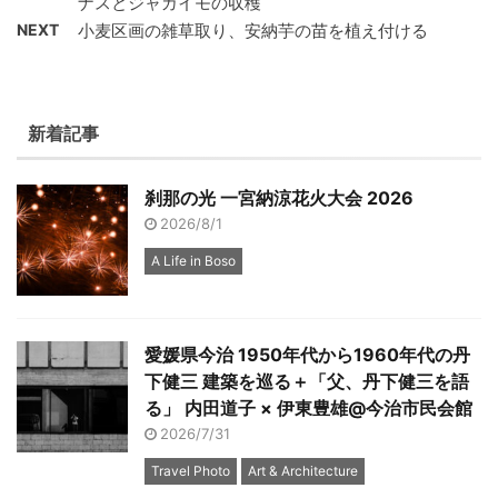
ナスとジャガイモの収穫
NEXT
小麦区画の雑草取り、安納芋の苗を植え付ける
新着記事
刹那の光 一宮納涼花火大会 2026
2026/8/1
A Life in Boso
愛媛県今治 1950年代から1960年代の丹
下健三 建築を巡る＋「父、丹下健三を語
る」 内田道子 × 伊東豊雄@今治市民会館
2026/7/31
Travel Photo
Art & Architecture