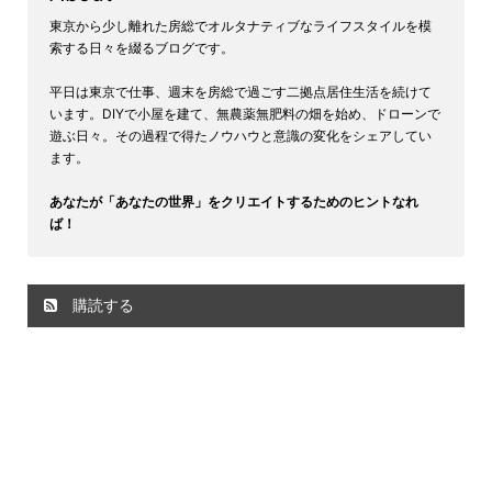
東京から少し離れた房総でオルタナティブなライフスタイルを模
索する日々を綴るブログです。
平日は東京で仕事、週末を房総で過ごす二拠点居住生活を続けて
います。DIYで小屋を建て、無農薬無肥料の畑を始め、ドローンで
遊ぶ日々。その過程で得たノウハウと意識の変化をシェアしてい
ます。
あなたが「あなたの世界」をクリエイトするためのヒントなれ
ば！
購読する