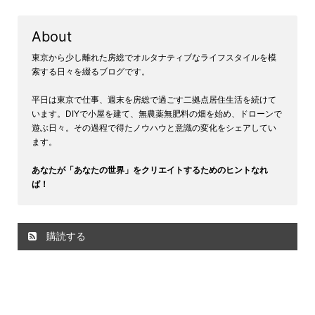
About
東京から少し離れた房総でオルタナティブなライフスタイルを模
索する日々を綴るブログです。
平日は東京で仕事、週末を房総で過ごす二拠点居住生活を続けて
います。DIYで小屋を建て、無農薬無肥料の畑を始め、ドローンで
遊ぶ日々。その過程で得たノウハウと意識の変化をシェアしてい
ます。
あなたが「あなたの世界」をクリエイトするためのヒントなれ
ば！
購読する