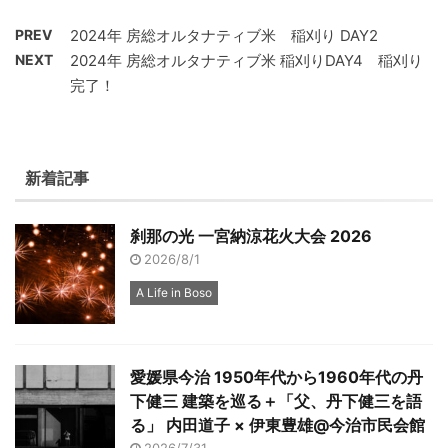
PREV
2024年 房総オルタナティブ米 稲刈り DAY2
NEXT
2024年 房総オルタナティブ米 稲刈りDAY4 稲刈り
完了！
新着記事
刹那の光 一宮納涼花火大会 2026
2026/8/1
A Life in Boso
愛媛県今治 1950年代から1960年代の丹
下健三 建築を巡る＋「父、丹下健三を語
る」 内田道子 × 伊東豊雄@今治市民会館
2026/7/31