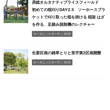
房総オルタナティブライスフィールド
初めての稲刈りDAY2.5 ソーホースブラ
ケットで刈り取った稲を掛ける 稲架 はざ
を作る、足踏み脱殼機のレクチャー
オーガニックガーデン 2020
生姜区画の雑草とりと里芋第2区画開墾
オーガニックガーデン 2020