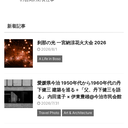
新着記事
刹那の光 一宮納涼花火大会 2026
2026/8/1
A Life in Boso
愛媛県今治 1950年代から1960年代の丹
下健三 建築を巡る＋「父、丹下健三を語
る」 内田道子 × 伊東豊雄@今治市民会館
2026/7/31
Travel Photo
Art & Architecture