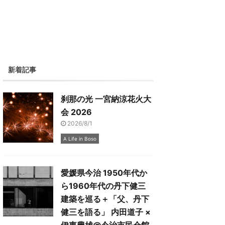
新着記事
刹那の光 一宮納涼花火大
会 2026
2026/8/1
A Life in Boso
愛媛県今治 1950年代か
ら1960年代の丹下健三
建築を巡る＋「父、丹下
健三を語る」 内田道子 ×