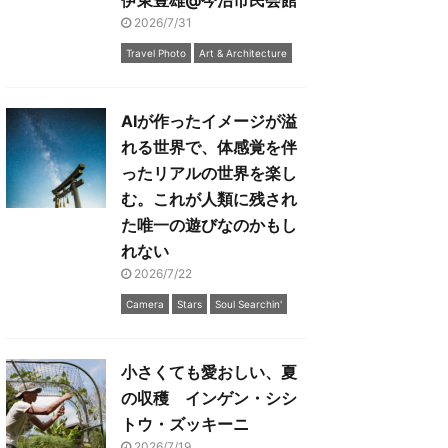
伊東豊雄@今治市民会館
2026/7/31
Travel Photo
Art & Architecture
AIが作ったイメージが溢
れる世界で、体感覚を伴
ったリアルの世界を楽し
む。これが人類に残され
た唯一の遊びなのかもし
れない
2026/7/22
Camera
Stars
Soul Searchin'
小さくても愛おしい、夏
の収穫 インゲン・シシ
トウ・ズッキーニ
2026/7/19