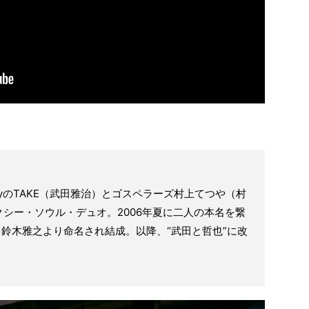
bodyのTAKE（武田雅治）とゴスペラーズ村上てつや（村
シー・ソウル・デュオ。2006年夏に二人の本名を繋
、鈴木雅之より命名され結成。以降、“武田と哲也”に改