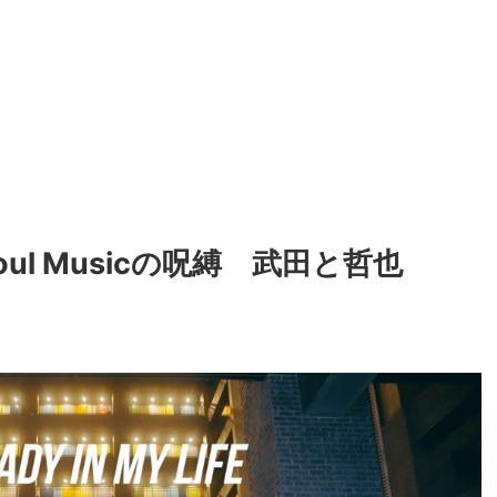
oul Musicの呪縛 武田と哲也