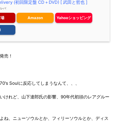
Delivery (初回限定盤 CD＋DVD) [ 武田と哲也 ]
エレバ
市場
Amazon
Yahooショッピング
t
発売！
's Soulに反応してしまうなんて、、、
いけれど、山下達郎氏の影響、90年代初頭のレアグルー
よね、ニューソウルとか、フィリーソウルとか、ディス