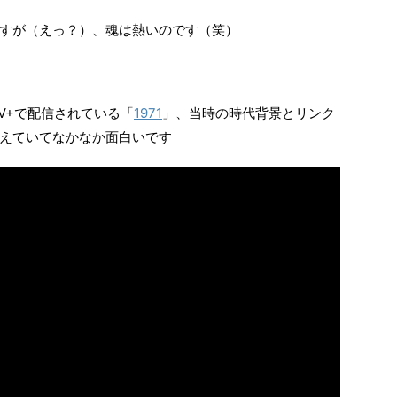
すが（えっ？）、魂は熱いのです（笑）
TV+で配信されている「
1971
」、当時の時代背景とリンク
えていてなかなか面白いです