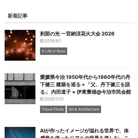
新着記事
刹那の光 一宮納涼花火大会 2026
2026/8/1
A Life in Boso
愛媛県今治 1950年代から1960年代の丹
下健三 建築を巡る＋「父、丹下健三を語
る」 内田道子 × 伊東豊雄@今治市民会館
2026/7/31
Travel Photo
Art & Architecture
AIが作ったイメージが溢れる世界で、体
感覚を伴ったリアルの世界を楽しむ。こ