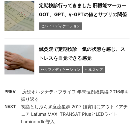
定期検診行ってきました 肝機能マーカー
GOT、GPT、γ-GPTの値とサプリの関係
セルフメディケーション
鍼灸院で定期検診 気の状態を感じ、ス
トレスを自覚できる感覚
セルフメディケーション
ヘルスケア
PREV
​ 房総オルタナティブライフ 年末恒例総集編 2016年を
振り返る
NEXT
初詣としぶんぎ座流星群 2017 鑑賞用にアウトドアチ
ェア Lafuma MAXI TRANSAT PlusとLEDライト
Luminoodle導入