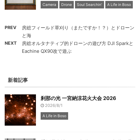
Camera
Drone
Soul Searchin'
A Life in Boso
PREV
房総フィールド草刈り（またですか！？）とドローン
と海
NEXT
房総オルタナティブ的ドローンの遊び方 DJI Sparkと
Eachine QX90改で遊ぶ
新着記事
刹那の光 一宮納涼花火大会 2026
2026/8/1
A Life in Boso