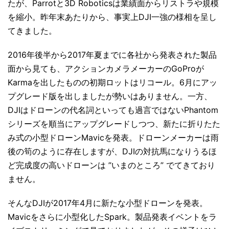
たが、Parrotと3D Roboticsは業績面からリストラや規模
を縮小。昨年末あたりから、事実上DJI一強の様相を呈し
てきました。
2016年後半から2017年夏までに各社から発表された製品
面から見ても、アクションカメラメーカーのGoProが
Karmaを出したものの初期ロットはリコール。6月にアッ
プグレード版を出しましたが勢いはありません。一方、
DJIはドローンの代名詞といっても過言ではないPhantom
シリーズを順当にアップグレードしつつ、新たに折りたた
み式の小型ドローンMavicを発表。ドローンメーカーは雨
後の筍のように存在しますが、DJIの対抗馬になりうるほ
ど完成度の高いドローンは ”いまのところ” でてきており
ません。
そんなDJIが2017年4月に新たな小型ドローンを発表。
Mavicをさらに小型化したSpark。製品発表イベントをラ