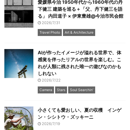
愛媛県今治 1950年代から1960年代の丹
下健三 建築を巡る＋「父、丹下健三を語
る」 内田道子 × 伊東豊雄@今治市民会館
2026/7/31
Travel Photo
Art & Architecture
AIが作ったイメージが溢れる世界で、体
感覚を伴ったリアルの世界を楽しむ。こ
れが人類に残された唯一の遊びなのかも
しれない
2026/7/22
Camera
Stars
Soul Searchin'
小さくても愛おしい、夏の収穫 インゲ
ン・シシトウ・ズッキーニ
2026/7/19