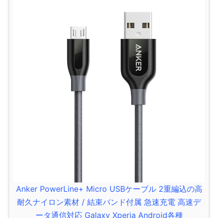
Anker PowerLine+ Micro USBケーブル 2重編込の高
耐久ナイロン素材 / 結束バンド付属 急速充電 高速デ
ータ通信対応 Galaxy Xperia Android各種