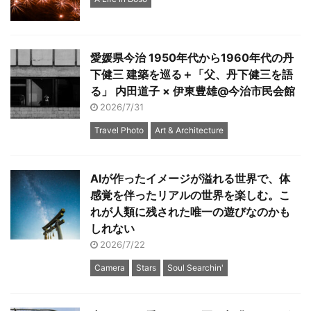
愛媛県今治 1950年代から1960年代の丹
下健三 建築を巡る＋「父、丹下健三を語
る」 内田道子 × 伊東豊雄@今治市民会館
2026/7/31
Travel Photo
Art & Architecture
AIが作ったイメージが溢れる世界で、体
感覚を伴ったリアルの世界を楽しむ。こ
れが人類に残された唯一の遊びなのかも
しれない
2026/7/22
Camera
Stars
Soul Searchin'