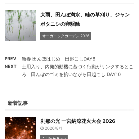
大雨、田んぼ満水、畦の草刈り、ジャン
ボタニシの卵駆除
オーガニックガーデン 2026
PREV
新春 田んぼはじめ 田起こしDAY6
NEXT
土用入り、内発的動機に基づく行動がリンクするとこ
ろ 田んぼのゴミを拾いながら田起こし DAY10
新着記事
刹那の光 一宮納涼花火大会 2026
2026/8/1
A Life in Boso