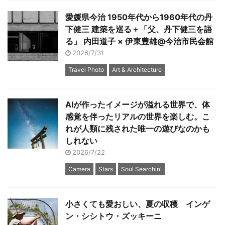
愛媛県今治 1950年代から1960年代の丹
下健三 建築を巡る＋「父、丹下健三を語
る」 内田道子 × 伊東豊雄@今治市民会館
2026/7/31
Travel Photo
Art & Architecture
AIが作ったイメージが溢れる世界で、体
感覚を伴ったリアルの世界を楽しむ。こ
れが人類に残された唯一の遊びなのかも
しれない
2026/7/22
Camera
Stars
Soul Searchin'
小さくても愛おしい、夏の収穫 インゲ
ン・シシトウ・ズッキーニ