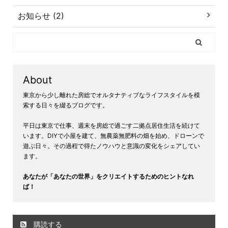
お知らせ (2)
About
東京から少し離れた房総でオルタナティブなライフスタイルを模
索する日々を綴るブログです。
平日は東京で仕事、週末を房総で過ごす二拠点居住生活を続けて
います。DIYで小屋を建て、無農薬無肥料の畑を始め、ドローンで
遊ぶ日々。その過程で得たノウハウと意識の変化をシェアしてい
ます。
あなたが「あなたの世界」をクリエイトするためのヒントなれ
ば！
購読する