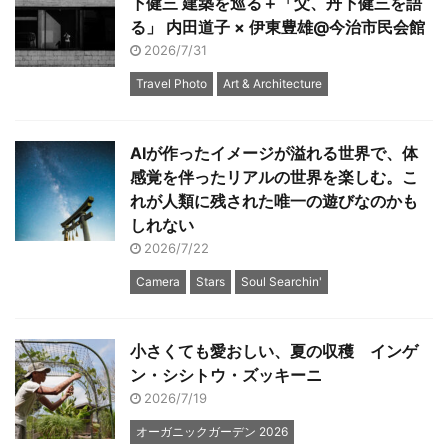
下健三 建築を巡る＋「父、丹下健三を語
る」 内田道子 × 伊東豊雄@今治市民会館
2026/7/31
Travel Photo
Art & Architecture
AIが作ったイメージが溢れる世界で、体
感覚を伴ったリアルの世界を楽しむ。こ
れが人類に残された唯一の遊びなのかも
しれない
2026/7/22
Camera
Stars
Soul Searchin'
小さくても愛おしい、夏の収穫 インゲ
ン・シシトウ・ズッキーニ
2026/7/19
オーガニックガーデン 2026