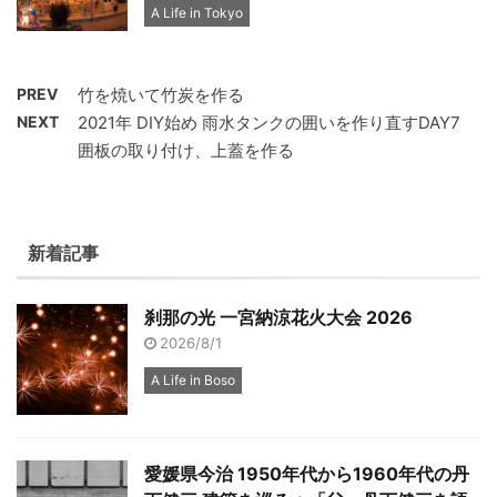
A Life in Tokyo
PREV
竹を焼いて竹炭を作る
NEXT
2021年 DIY始め 雨水タンクの囲いを作り直すDAY7
囲板の取り付け、上蓋を作る
新着記事
刹那の光 一宮納涼花火大会 2026
2026/8/1
A Life in Boso
愛媛県今治 1950年代から1960年代の丹