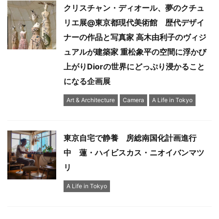
クリスチャン・ディオール、夢のクチュ
リエ展@東京都現代美術館 歴代デザイ
ナーの作品と写真家 高木由利子のヴィジ
ュアルが建築家 重松象平の空間に浮かび
上がりDiorの世界にどっぷり浸かること
になる企画展
Art & Architecture
Camera
A Life in Tokyo
東京自宅で静養 房総南国化計画進行
中 蓮・ハイビスカス・ニオイバンマツ
リ
A Life in Tokyo