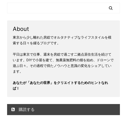
About
東京から少し離れた房総でオルタナティブなライフスタイルを模
索する日々を綴るブログです。
平日は東京で仕事、週末を房総で過ごす二拠点居住生活を続けて
います。DIYで小屋を建て、無農薬無肥料の畑を始め、ドローンで
遊ぶ日々。その過程で得たノウハウと意識の変化をシェアしてい
ます。
あなたが「あなたの世界」をクリエイトするためのヒントなれ
ば！
購読する