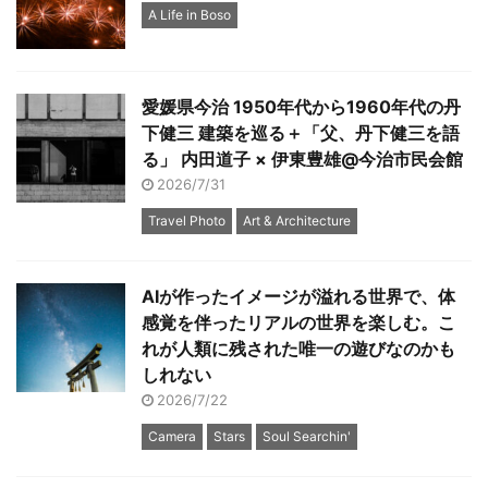
A Life in Boso
愛媛県今治 1950年代から1960年代の丹
下健三 建築を巡る＋「父、丹下健三を語
る」 内田道子 × 伊東豊雄@今治市民会館
2026/7/31
Travel Photo
Art & Architecture
AIが作ったイメージが溢れる世界で、体
感覚を伴ったリアルの世界を楽しむ。こ
れが人類に残された唯一の遊びなのかも
しれない
2026/7/22
Camera
Stars
Soul Searchin'