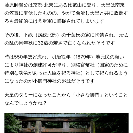
藤原師賢公は京都 北東にある比叡山に登り、天皇は南東
の笠置に潜伏したものの、やがて合流し天皇と共に敗走す
るも最終的には幕府軍に捕捉されてしまいます
その後、下総（房総北部）の千葉氏の家に拘禁され、元弘
の乱の同年秋に32歳の若さで亡くなられたそうです
時は550年ほど流れ、明治12年（1879年）地元民の願い
により神社の創建許可が降り、別格官幣社（国家のために
特別な功労があった人臣を祀る神社）として祀られるよう
になったのが小御門神社の起源だそうです
天皇のダミーになったことから「小さな御門」ということ
なんでしょうかね？