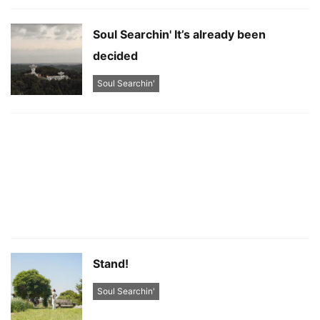
Soul Searchin' It’s already been
decided
Soul Searchin'
Stand!
Soul Searchin'