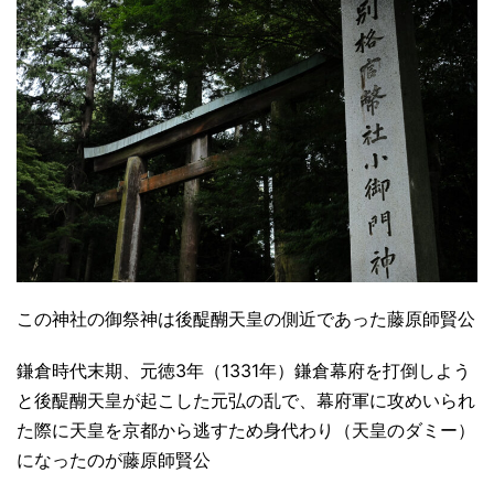
この神社の御祭神は後醍醐天皇の側近であった藤原師賢公
鎌倉時代末期、元徳3年（1331年）鎌倉幕府を打倒しよう
と後醍醐天皇が起こした元弘の乱で、幕府軍に攻めいられ
た際に天皇を京都から逃すため身代わり（天皇のダミー）
になったのが藤原師賢公