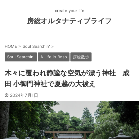
create your life
房総オルタナティブライフ
HOME
>
Soul Searchin'
>
Soul Searchin'
A Life in Boso
房総散歩
木々に覆われ静謐な空気が漂う神社 成
田 小御門神社で夏越の大祓え
2024年7月1日