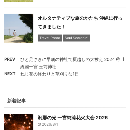
オルタナティブな旅のかたち 沖縄に行っ
てきました！
Travel Photo
Soul Searchin'
PREV
ひと足さきに早朝の神社で夏越しの大祓え 2024 @ 上
総國一宮 玉前神社
NEXT
ねじ花の終わりと草刈りな1日
新着記事
刹那の光 一宮納涼花火大会 2026
2026/8/1