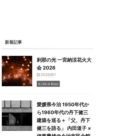
新着記事
刹那の光 一宮納涼花火大
会 2026
2026/8/1
A Life in Boso
愛媛県今治 1950年代か
ら1960年代の丹下健三
建築を巡る＋「父、丹下
健三を語る」 内田道子 ×