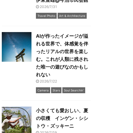
伊東豊雄@今治市民会館
2026/7/31
Travel Photo
Art & Architecture
AIが作ったイメージが溢
れる世界で、体感覚を伴
ったリアルの世界を楽し
む。これが人類に残され
た唯一の遊びなのかもし
れない
2026/7/22
Camera
Stars
Soul Searchin'
小さくても愛おしい、夏
の収穫 インゲン・シシ
トウ・ズッキーニ
2026/7/19