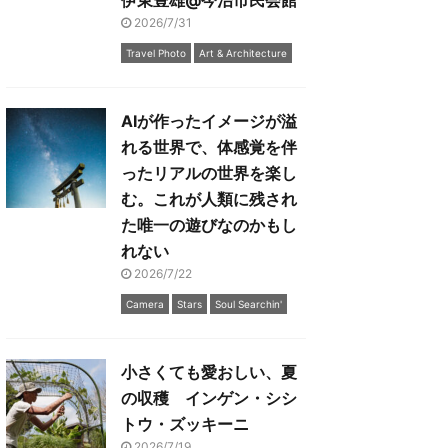
伊東豊雄@今治市民会館
2026/7/31
Travel Photo
Art & Architecture
AIが作ったイメージが溢
れる世界で、体感覚を伴
ったリアルの世界を楽し
む。これが人類に残され
た唯一の遊びなのかもし
れない
2026/7/22
Camera
Stars
Soul Searchin'
小さくても愛おしい、夏
の収穫 インゲン・シシ
トウ・ズッキーニ
2026/7/19