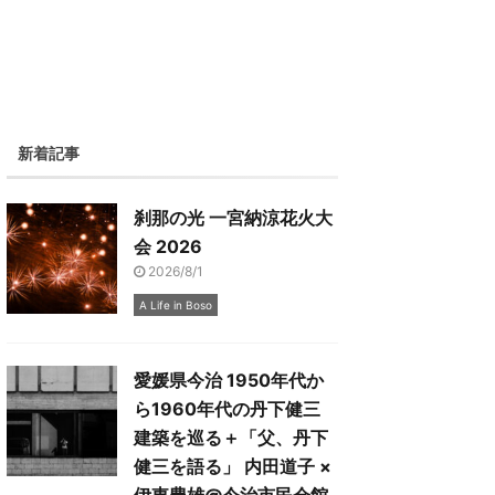
新着記事
刹那の光 一宮納涼花火大
会 2026
2026/8/1
A Life in Boso
愛媛県今治 1950年代か
ら1960年代の丹下健三
建築を巡る＋「父、丹下
健三を語る」 内田道子 ×