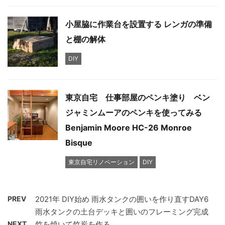
小屋脇に作業台を設置する レンガの準備
と棚の解体
DIY
東京自宅 仕事部屋のペンキ塗り ベン
ジャミンムーアのペンキを使ってみる
Benjamin Moore HC-26 Monroe
Bisque
東京自宅リノベーション
DIY
PREV
2021年 DIY始め 雨水タンクの囲いを作り直すDAY6
雨水タンクの土台デッキと囲いのフレーミング完成
NEXT
竹を焼いて竹炭を作る