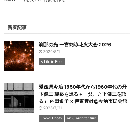
新着記事
刹那の光 一宮納涼花火大会 2026
2026/8/1
A Life in Boso
愛媛県今治 1950年代から1960年代の丹
下健三 建築を巡る＋「父、丹下健三を語
る」 内田道子 × 伊東豊雄@今治市民会館
2026/7/31
Travel Photo
Art & Architecture