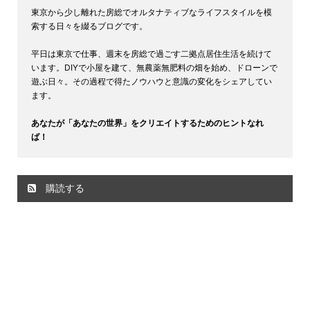
東京から少し離れた房総でオルタナティブなライフスタイルを模
索する日々を綴るブログです。
平日は東京で仕事、週末を房総で過ごす二拠点居住生活を続けて
います。DIYで小屋を建て、無農薬無肥料の畑を始め、ドローンで
遊ぶ日々。その過程で得たノウハウと意識の変化をシェアしてい
ます。
あなたが「あなたの世界」をクリエイトするためのヒントなれ
ば！
購読する