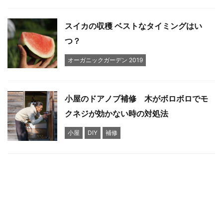
スイカの収穫 ベストなタイミングはい
つ？
オーガニックガーデン 2019
小屋のドアノブ補修 木がボロボロでモ
クネジが効かない時の対処法
小屋
DIY
補修