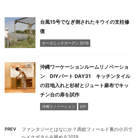
台風15号でなぎ倒されたキウイの支柱修
復
オーガニックガーデン 2019
沖縄ワーケーションルームリノベーショ
ン DIYパート DAY31 キッチンタイル
の目地入れと杉材とジュート麻布でキッ
チン台の扉を試作
沖縄リノベーション
DIY
PREV
ファンタジーとはなにか？房総フィールド裏の小川で
ヘイケボタルを眺める2019