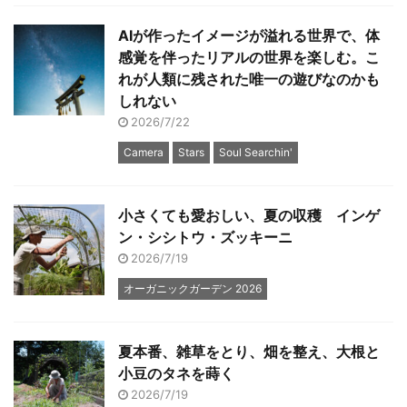
AIが作ったイメージが溢れる世界で、体
感覚を伴ったリアルの世界を楽しむ。こ
れが人類に残された唯一の遊びなのかも
しれない
2026/7/22
Camera
Stars
Soul Searchin'
小さくても愛おしい、夏の収穫 インゲ
ン・シシトウ・ズッキーニ
2026/7/19
オーガニックガーデン 2026
夏本番、雑草をとり、畑を整え、大根と
小豆のタネを蒔く
2026/7/19