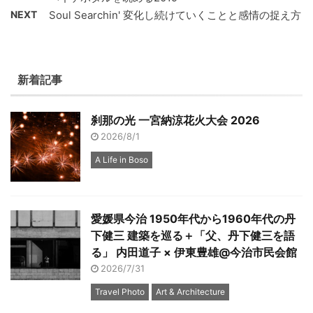
NEXT
Soul Searchin' 変化し続けていくことと感情の捉え方
新着記事
刹那の光 一宮納涼花火大会 2026
2026/8/1
A Life in Boso
愛媛県今治 1950年代から1960年代の丹
下健三 建築を巡る＋「父、丹下健三を語
る」 内田道子 × 伊東豊雄@今治市民会館
2026/7/31
Travel Photo
Art & Architecture