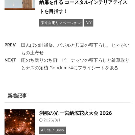
納扉を作る コースタルインテリアテイス
トを目指す！
東京自宅リノベーション
DIY
PREV
田んぼの畦補修、バジルと貝豆の種下ろし、じゃがい
もの土寄せ
NEXT
雨のち曇りのち雨 ピーナッツの種下ろしと雑草取り
とナスの定植 Geodome4にフライシートを張る
新着記事
刹那の光 一宮納涼花火大会 2026
2026/8/1
A Life in Boso