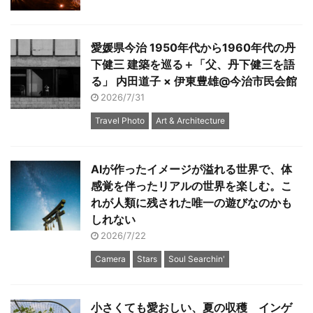
愛媛県今治 1950年代から1960年代の丹
下健三 建築を巡る＋「父、丹下健三を語
る」 内田道子 × 伊東豊雄@今治市民会館
2026/7/31
Travel Photo
Art & Architecture
AIが作ったイメージが溢れる世界で、体
感覚を伴ったリアルの世界を楽しむ。こ
れが人類に残された唯一の遊びなのかも
しれない
2026/7/22
Camera
Stars
Soul Searchin'
小さくても愛おしい、夏の収穫 インゲ